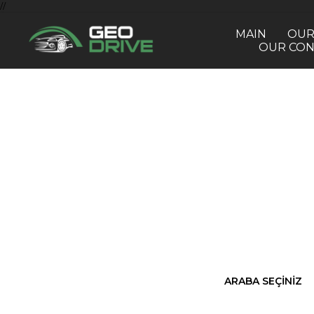
//
MAIN
OUR
OUR CON
Araç ki
Filomuzdan a
ARABA SEÇİNİZ