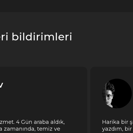
i bildirimleri
v
met. 4 Gün araba aldık,
Harika bir 
ba zamanında, temiz ve
yazdım, bir