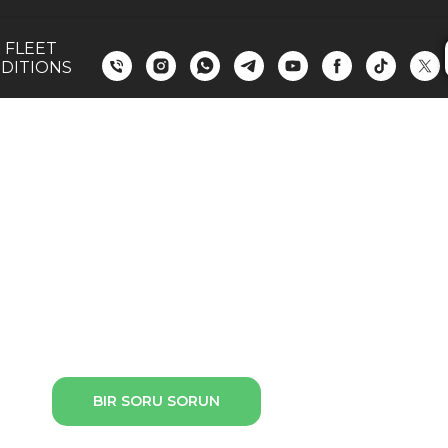
 FLEET
DITIONS
ralama Tiflis
rabayla eşsiz Gürcistan'ı keşfed
BIR SORU SORUN