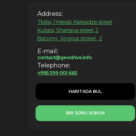
Address:
Tbilisi, 1 Merab Aleksidze street
Kutaisi, Shartava street, 2
Batumi, Angisa street, 2
E-mail:
contact@geodrive.info
Telephone:
+995 599 001 665
HARITADA BUL
BIR SORU SORUN